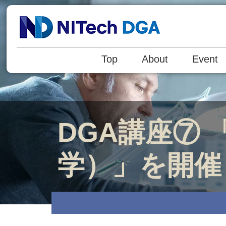
Top
About
Event
DGA講座⑦
学）」を開催